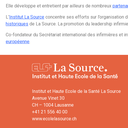
Elle développe et entretient par ailleurs de nombreux
partena
L’
Institut La Source
concentre ses efforts sur l’organisation 
historiques
de La Source. La promotion du leadership infirmier
Co-fondateur du Secrétariat international des infirmières et i
européenne
.
Institut et Haute Ecole de la Santé La Source
Avenue Vinet 30
CH – 1004 Lausanne
+41 21 556 40 00
www.ecolelasource.ch