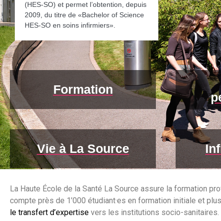
(HES-SO) et permet l’obtention, depuis
2009, du titre de «Bachelor of Science
HES-SO en soins infirmiers».
Formation
p
Vie à La Source
In
La Haute École de la Santé La Source assure la formation pro
compte près de 1’000 étudiant·es en formation initiale et pl
le transfert d’expertise
vers les institutions socio-sanitaires.